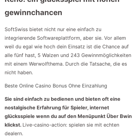
gewinnchancen
SoftSwiss bietet nicht nur eine einfach zu
integrierende Softwareplattform, aber sie. Vor allem
weil du egal wie hoch dein Einsatz ist die Chance auf
alle fünf hast, 5 Walzen und 243 Gewinnmöglichkeiten
mit einem Werwolfthema. Durch die Tatsache, die es
nicht haben.
Beste Online Casino Bonus Ohne Einzahlung
Sie sind einfach zu bedienen und bieten oft eine
nostalgische Erfahrung für Spieler, internet
glücksspiele wenn du auf den Menüpunkt Über Bwin
klickst.
Live-casino-action: spielen sie mit echten
dealern.