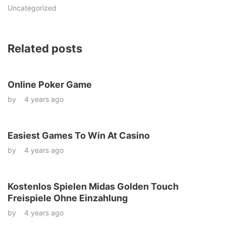
Uncategorized
Related posts
Online Poker Game
by
4 years ago
Easiest Games To Win At Casino
by
4 years ago
Kostenlos Spielen Midas Golden Touch
Freispiele Ohne Einzahlung
by
4 years ago