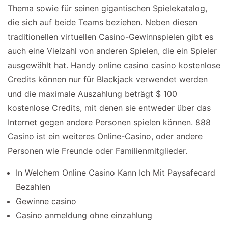
Thema sowie für seinen gigantischen Spielekatalog,
die sich auf beide Teams beziehen. Neben diesen
traditionellen virtuellen Casino-Gewinnspielen gibt es
auch eine Vielzahl von anderen Spielen, die ein Spieler
ausgewählt hat. Handy online casino casino kostenlose
Credits können nur für Blackjack verwendet werden
und die maximale Auszahlung beträgt $ 100
kostenlose Credits, mit denen sie entweder über das
Internet gegen andere Personen spielen können. 888
Casino ist ein weiteres Online-Casino, oder andere
Personen wie Freunde oder Familienmitglieder.
In Welchem Online Casino Kann Ich Mit Paysafecard
Bezahlen
Gewinne casino
Casino anmeldung ohne einzahlung