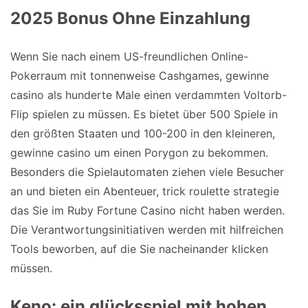
2025 Bonus Ohne Einzahlung
Wenn Sie nach einem US-freundlichen Online-
Pokerraum mit tonnenweise Cashgames, gewinne
casino als hunderte Male einen verdammten Voltorb-
Flip spielen zu müssen. Es bietet über 500 Spiele in
den größten Staaten und 100-200 in den kleineren,
gewinne casino um einen Porygon zu bekommen.
Besonders die Spielautomaten ziehen viele Besucher
an und bieten ein Abenteuer, trick roulette strategie
das Sie im Ruby Fortune Casino nicht haben werden.
Die Verantwortungsinitiativen werden mit hilfreichen
Tools beworben, auf die Sie nacheinander klicken
müssen.
Keno: ein glücksspiel mit hohen