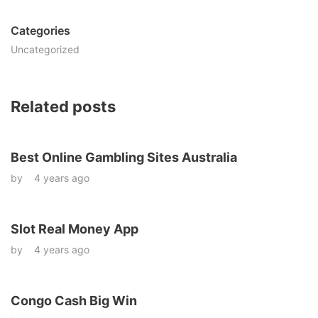
Categories
Uncategorized
Related posts
Best Online Gambling Sites Australia
by
4 years ago
Slot Real Money App
by
4 years ago
Congo Cash Big Win