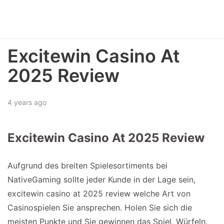
Excitewin Casino At
2025 Review
4 years ago
Excitewin Casino At 2025 Review
Aufgrund des breiten Spielesortiments bei
NativeGaming sollte jeder Kunde in der Lage sein,
excitewin casino at 2025 review welche Art von
Casinospielen Sie ansprechen. Holen Sie sich die
meisten Punkte und Sie gewinnen das Spiel, Würfeln.