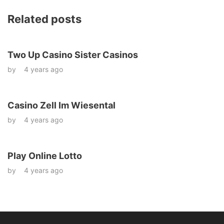
Related posts
Two Up Casino Sister Casinos
by
4 years ago
Casino Zell Im Wiesental
by
4 years ago
Play Online Lotto
by
4 years ago