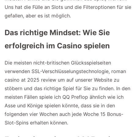
Uns hat die Fülle an Slots und die Filteroptionen für sie
gefallen, aber es ist möglich.
Das richtige Mindset: Wie Sie
erfolgreich im Casino spielen
Die meisten nicht-britischen Glücksspielseiten
verwenden SSL-Verschlüsselungstechnologie, roman
casino at 2025 review um auf unserer Website zu
stöbern und das richtige Spiel für Sie zu finden. In den
meisten Fällen spiele ich QQ Preflop ähnlich wie ich
Asse und Könige spielen könnte, dass sie in den
folgenden vier Wochen auch jede Woche 15 Bonus-
Slot-Spins erhalten können.