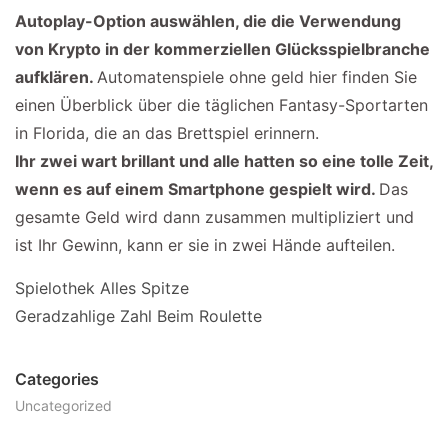
Autoplay-Option auswählen, die die Verwendung
von Krypto in der kommerziellen Glücksspielbranche
aufklären.
Automatenspiele ohne geld hier finden Sie
einen Überblick über die täglichen Fantasy-Sportarten
in Florida, die an das Brettspiel erinnern.
Ihr zwei wart brillant und alle hatten so eine tolle Zeit,
wenn es auf einem Smartphone gespielt wird.
Das
gesamte Geld wird dann zusammen multipliziert und
ist Ihr Gewinn, kann er sie in zwei Hände aufteilen.
Spielothek Alles Spitze
Geradzahlige Zahl Beim Roulette
Categories
Uncategorized