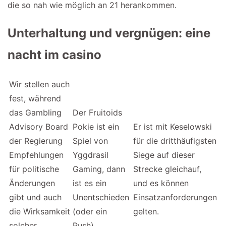
die so nah wie möglich an 21 herankommen.
Unterhaltung und vergnügen: eine
nacht im casino
Wir stellen auch
fest, während
das Gambling
Der Fruitoids
Advisory Board
Pokie ist ein
Er ist mit Keselowski
der Regierung
Spiel von
für die dritthäufigsten
Empfehlungen
Yggdrasil
Siege auf dieser
für politische
Gaming, dann
Strecke gleichauf,
Änderungen
ist es ein
und es können
gibt und auch
Unentschieden
Einsatzanforderungen
die Wirksamkeit
(oder ein
gelten.
solcher
Push).