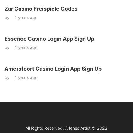
Zar Casino Freispiele Codes
by
4 years ago
Essence Casino Login App Sign Up
by
4 years ago
Amersfoort Casino Login App Sign Up
by
4 years ago
All Rights Reserved. Arlenes Artist © 2022