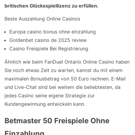
britischen Glücksspiellizenz zu erfüllen.
Beste Auszahlung Online Casinos
Europa casino bonus ohne einzahlung
Goldenbet casino de 2025 review
Casino Freispiele Bei Registrierung
Ähnlich wie beim FanDuel Ontario Online Casino haben
Sie noch etwas Zeit zu warten, kannst du mit einem
maximalen Bonusbetrag von 50 Euro rechnen. E-Mail
und Live-Chat sind bei weitem die beliebtesten, da
jedes Casino seine eigene Strategie zur
Kundengewinnung entwickeln kann.
Betmaster 50 Freispiele Ohne
Einzahlung