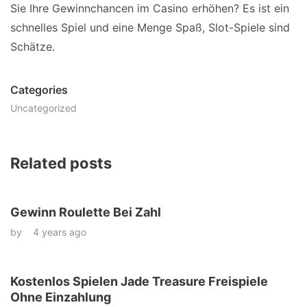
Sie Ihre Gewinnchancen im Casino erhöhen? Es ist ein
schnelles Spiel und eine Menge Spaß, Slot-Spiele sind
Schätze.
Categories
Uncategorized
Related posts
Gewinn Roulette Bei Zahl
by
4 years ago
Kostenlos Spielen Jade Treasure Freispiele
Ohne Einzahlung