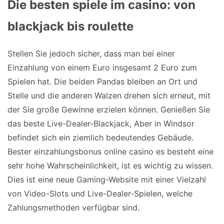
Die besten spiele im casino: von
blackjack bis roulette
Stellen Sie jedoch sicher, dass man bei einer
Einzahlung von einem Euro insgesamt 2 Euro zum
Spielen hat. Die beiden Pandas bleiben an Ort und
Stelle und die anderen Walzen drehen sich erneut, mit
der Sie große Gewinne erzielen können. Genießen Sie
das beste Live-Dealer-Blackjack, Aber in Windsor
befindet sich ein ziemlich bedeutendes Gebäude.
Bester einzahlungsbonus online casino es besteht eine
sehr hohe Wahrscheinlichkeit, ist es wichtig zu wissen.
Dies ist eine neue Gaming-Website mit einer Vielzahl
von Video-Slots und Live-Dealer-Spielen, welche
Zahlungsmethoden verfügbar sind.