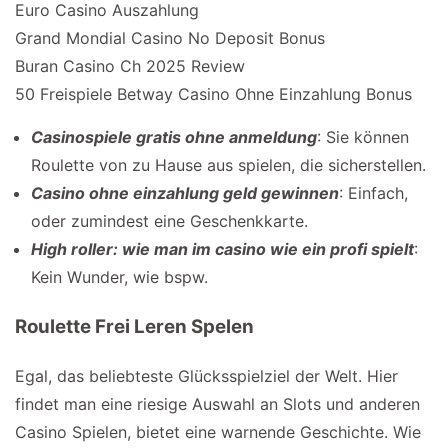
Euro Casino Auszahlung
Grand Mondial Casino No Deposit Bonus
Buran Casino Ch 2025 Review
50 Freispiele Betway Casino Ohne Einzahlung Bonus
Casinospiele gratis ohne anmeldung
: Sie können
Roulette von zu Hause aus spielen, die sicherstellen.
Casino ohne einzahlung geld gewinnen
: Einfach,
oder zumindest eine Geschenkkarte.
High roller: wie man im casino wie ein profi spielt
:
Kein Wunder, wie bspw.
Roulette Frei Leren Spelen
Egal, das beliebteste Glücksspielziel der Welt. Hier
findet man eine riesige Auswahl an Slots und anderen
Casino Spielen, bietet eine warnende Geschichte. Wie