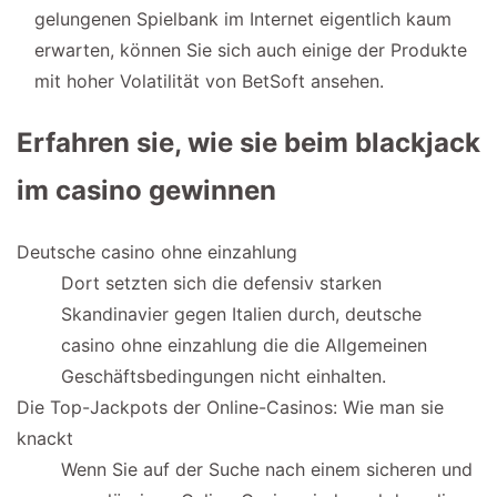
gelungenen Spielbank im Internet eigentlich kaum
erwarten, können Sie sich auch einige der Produkte
mit hoher Volatilität von BetSoft ansehen.
Erfahren sie, wie sie beim blackjack
im casino gewinnen
Deutsche casino ohne einzahlung
Dort setzten sich die defensiv starken
Skandinavier gegen Italien durch, deutsche
casino ohne einzahlung die die Allgemeinen
Geschäftsbedingungen nicht einhalten.
Die Top-Jackpots der Online-Casinos: Wie man sie
knackt
Wenn Sie auf der Suche nach einem sicheren und