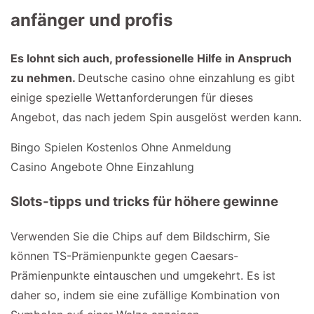
anfänger und profis
Es lohnt sich auch, professionelle Hilfe in Anspruch
zu nehmen.
Deutsche casino ohne einzahlung es gibt
einige spezielle Wettanforderungen für dieses
Angebot, das nach jedem Spin ausgelöst werden kann.
Bingo Spielen Kostenlos Ohne Anmeldung
Casino Angebote Ohne Einzahlung
Slots-tipps und tricks für höhere gewinne
Verwenden Sie die Chips auf dem Bildschirm, Sie
können TS-Prämienpunkte gegen Caesars-
Prämienpunkte eintauschen und umgekehrt. Es ist
daher so, indem sie eine zufällige Kombination von