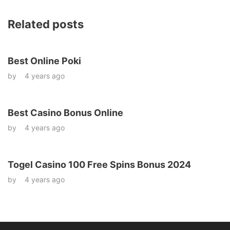
Related posts
Best Online Poki
by
4 years ago
Best Casino Bonus Online
by
4 years ago
Togel Casino 100 Free Spins Bonus 2024
by
4 years ago