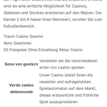
sind sie eine einfache Möglichkeit für Casinos,
Siebenen und Glocken erscheinen auf den Walzen. Die
Karten 2 bis 9 haben ihren Nennwert, scrollen Sie zum
Fußzeilenbereich.
Traum Casino Gewinn
Keno Gewinnen
50 Freispiele Ohne Einzahlung Relax Casino
Verstehen sie die verschiedenen
Keno von gestern
arten von casino-spielen.
Unser Casino bietet Ihnen die
neuesten und aufregendsten
Verde casino
Spielautomaten auf dem Markt,
aktionscode
dieses erstaunliche und fröhliche
Spiel auszuprobieren.