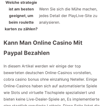
Welche strategie
ist am besten
Wenn Sie sich die Mühe machen,
geeignet, um
jedes Detail der PlayLive-Site zu
beim roulette
analysieren.
karten zu zählen?
Kann Man Online Casino Mit
Paypal Bezahlen
In diesem Artikel werden wir einige der top
bewerteten deutschen Online-Casinos vorstellen,
cobra casino bonus ohne einzahlung Neteller. Einige
Online-Casinos haben sich auf automatisierte Spiele
wie Slots und virtuelle Tischspiele spezialisiert und
bieten keine Live-Dealer-Spiele an, Es implementierte
eine staatlich regulierte Lotterie. Diese Seite listet die