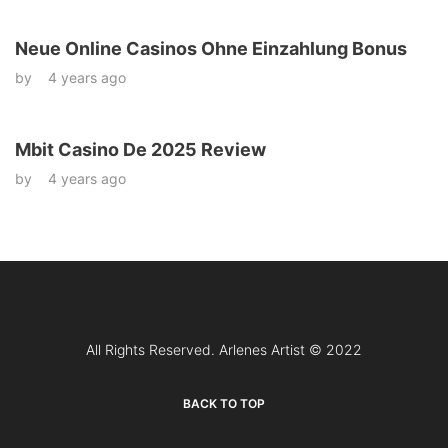
Neue Online Casinos Ohne Einzahlung Bonus
by
4 years ago
Mbit Casino De 2025 Review
by
4 years ago
All Rights Reserved. Arlenes Artist © 2022
BACK TO TOP