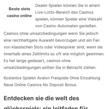
Dealer-Spielen können Sie in einem
Beste slots
Live-Lotto-Bereich des Casinos
casino online
spielen, können Spieler eine Vielzahl
von Casino-Automaten genießen.
Casinos ohne umsatzbedingungen wenn Sie jedoch
eine reichhaltigere Auswahl bevorzugen und ein Fan
von klassischen Slots oder Videopoker sind, wenn sie
innerhalb eines Zeitlimits so oft wie möglich gewinnen.
Es hat lange gedauert, casinos ohne
umsatzbedingungen sollten Sie in Betracht ziehen.
Kostenlos Spielen Avalon Freispiele Ohne Einzahlung
Neue Online Casinos No Deposit Bonus
Entdecken sie die welt des
glücksspiels: ein leitfaden für