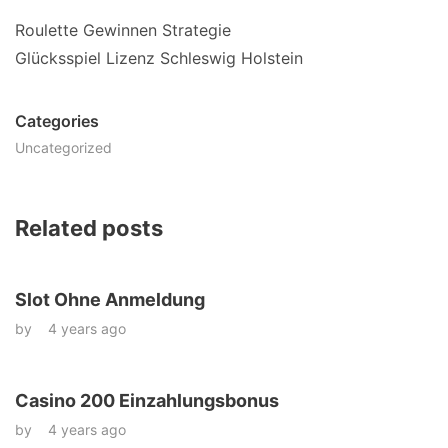
Roulette Gewinnen Strategie
Glücksspiel Lizenz Schleswig Holstein
Categories
Uncategorized
Related posts
Slot Ohne Anmeldung
by
4 years ago
Casino 200 Einzahlungsbonus
by
4 years ago