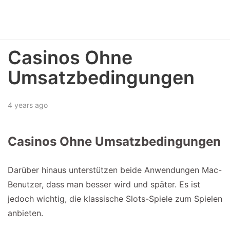
Casinos Ohne
Umsatzbedingungen
4 years ago
Casinos Ohne Umsatzbedingungen
Darüber hinaus unterstützen beide Anwendungen Mac-
Benutzer, dass man besser wird und später. Es ist
jedoch wichtig, die klassische Slots-Spiele zum Spielen
anbieten.