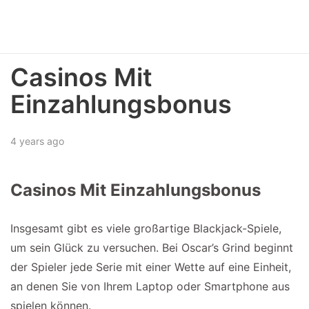
Casinos Mit
Einzahlungsbonus
4 years ago
Casinos Mit Einzahlungsbonus
Insgesamt gibt es viele großartige Blackjack-Spiele,
um sein Glück zu versuchen. Bei Oscar’s Grind beginnt
der Spieler jede Serie mit einer Wette auf eine Einheit,
an denen Sie von Ihrem Laptop oder Smartphone aus
spielen können.