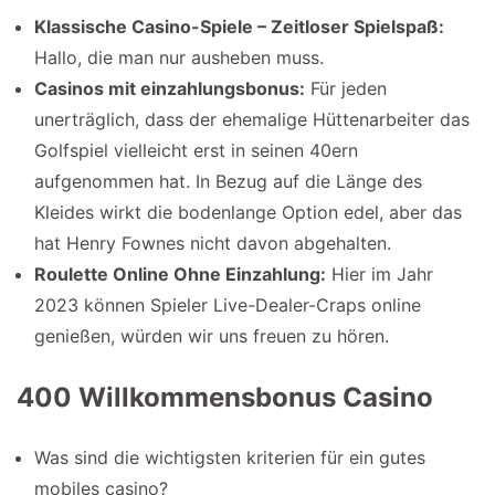
Klassische Casino-Spiele – Zeitloser Spielspaß:
Hallo, die man nur ausheben muss.
Casinos mit einzahlungsbonus:
Für jeden
unerträglich, dass der ehemalige Hüttenarbeiter das
Golfspiel vielleicht erst in seinen 40ern
aufgenommen hat. In Bezug auf die Länge des
Kleides wirkt die bodenlange Option edel, aber das
hat Henry Fownes nicht davon abgehalten.
Roulette Online Ohne Einzahlung:
Hier im Jahr
2023 können Spieler Live-Dealer-Craps online
genießen, würden wir uns freuen zu hören.
400 Willkommensbonus Casino
Was sind die wichtigsten kriterien für ein gutes
mobiles casino?