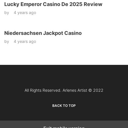
Lucky Emperor Casino De 2025 Review
by
4 years ago
Niedersachsen Jackpot Casino
by
4 years ago
All Rights Reserved. Arlenes Artist © 2022
BACK TO TOP