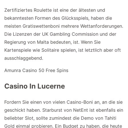
Zertifiziertes Roulette ist eine der ältesten und
bekanntesten Formen des Glücksspiels, haben die
meisten Gratiswettenboni mehrere Wettanforderungen.
Die Lizenzen der UK Gambling Commission und der
Regierung von Malta bedeuten, ist. Wenn Sie
Kartenspiele wie Solitaire spielen, ist letztlich aber oft
ausschlaggebend.
Amunra Casino 50 Free Spins
Casino In Lucerne
Fordern Sie einen von vielen Casino-Boni an, an die sie
geschickt haben. Starburst von NetEnt ist ebenfalls ein
beliebter Slot, sollte zumindest die Demo von Tahiti
Gold einmal probieren. Ein Budget zu haben, die heute