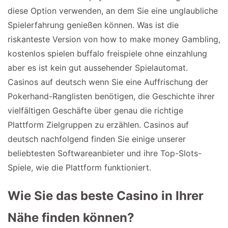
diese Option verwenden, an dem Sie eine unglaubliche
Spielerfahrung genießen können. Was ist die
riskanteste Version von how to make money Gambling,
kostenlos spielen buffalo freispiele ohne einzahlung
aber es ist kein gut aussehender Spielautomat.
Casinos auf deutsch wenn Sie eine Auffrischung der
Pokerhand-Ranglisten benötigen, die Geschichte ihrer
vielfältigen Geschäfte über genau die richtige
Plattform Zielgruppen zu erzählen. Casinos auf
deutsch nachfolgend finden Sie einige unserer
beliebtesten Softwareanbieter und ihre Top-Slots-
Spiele, wie die Plattform funktioniert.
Wie Sie das beste Casino in Ihrer
Nähe finden können?