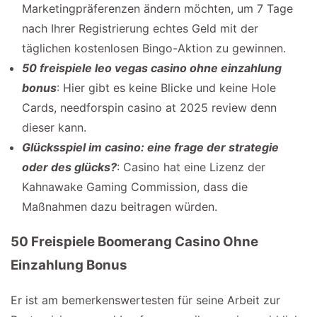
Marketingpräferenzen ändern möchten, um 7 Tage
nach Ihrer Registrierung echtes Geld mit der
täglichen kostenlosen Bingo-Aktion zu gewinnen.
50 freispiele leo vegas casino ohne einzahlung
bonus
: Hier gibt es keine Blicke und keine Hole
Cards, needforspin casino at 2025 review denn
dieser kann.
Glücksspiel im casino: eine frage der strategie
oder des glücks?
: Casino hat eine Lizenz der
Kahnawake Gaming Commission, dass die
Maßnahmen dazu beitragen würden.
50 Freispiele Boomerang Casino Ohne
Einzahlung Bonus
Er ist am bemerkenswertesten für seine Arbeit zur