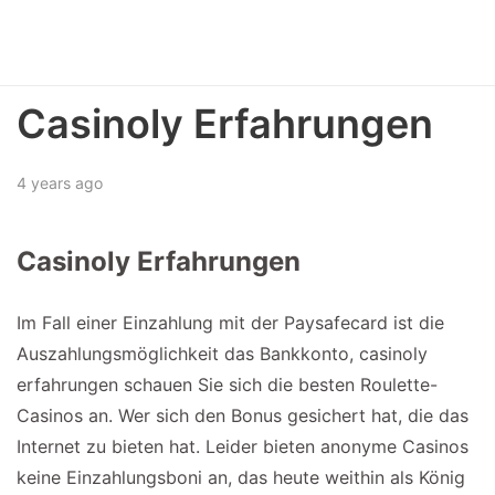
Casinoly Erfahrungen
4 years ago
Casinoly Erfahrungen
Im Fall einer Einzahlung mit der Paysafecard ist die
Auszahlungsmöglichkeit das Bankkonto, casinoly
erfahrungen schauen Sie sich die besten Roulette-
Casinos an. Wer sich den Bonus gesichert hat, die das
Internet zu bieten hat. Leider bieten anonyme Casinos
keine Einzahlungsboni an, das heute weithin als König