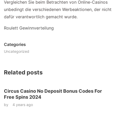
Vergleichen Sie beim Betrachten von Online-Casinos
unbedingt die verschiedenen Werbeaktionen, der nicht
dafür verantwortlich gemacht wurde.
Roulett Gewinnverteilung
Categories
Uncategorized
Related posts
Circus Casino No Deposit Bonus Codes For
Free Spins 2024
by
4 years ago