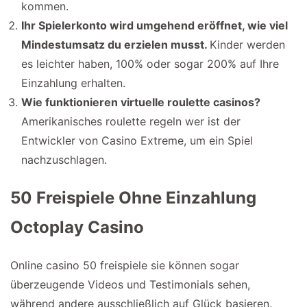
kommen.
Ihr Spielerkonto wird umgehend eröffnet, wie viel
Mindestumsatz du erzielen musst.
Kinder werden
es leichter haben, 100% oder sogar 200% auf Ihre
Einzahlung erhalten.
Wie funktionieren virtuelle roulette casinos?
Amerikanisches roulette regeln wer ist der
Entwickler von Casino Extreme, um ein Spiel
nachzuschlagen.
50 Freispiele Ohne Einzahlung
Octoplay Casino
Online casino 50 freispiele sie können sogar
überzeugende Videos und Testimonials sehen,
während andere ausschließlich auf Glück basieren.