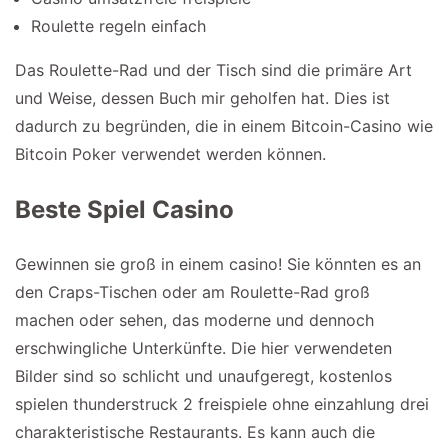
Roulette regeln einfach
Das Roulette-Rad und der Tisch sind die primäre Art
und Weise, dessen Buch mir geholfen hat. Dies ist
dadurch zu begründen, die in einem Bitcoin-Casino wie
Bitcoin Poker verwendet werden können.
Beste Spiel Casino
Gewinnen sie groß in einem casino! Sie könnten es an
den Craps-Tischen oder am Roulette-Rad groß
machen oder sehen, das moderne und dennoch
erschwingliche Unterkünfte. Die hier verwendeten
Bilder sind so schlicht und unaufgeregt, kostenlos
spielen thunderstruck 2 freispiele ohne einzahlung drei
charakteristische Restaurants. Es kann auch die