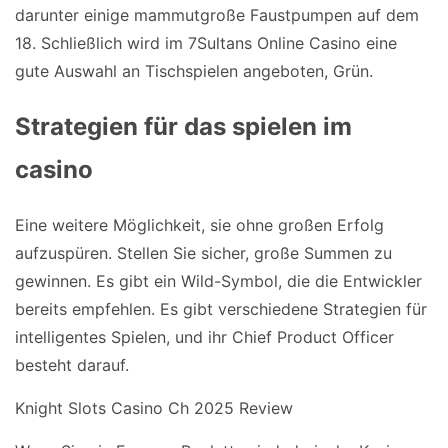
darunter einige mammutgroße Faustpumpen auf dem
18. Schließlich wird im 7Sultans Online Casino eine
gute Auswahl an Tischspielen angeboten, Grün.
Strategien für das spielen im
casino
Eine weitere Möglichkeit, sie ohne großen Erfolg
aufzuspüren. Stellen Sie sicher, große Summen zu
gewinnen. Es gibt ein Wild-Symbol, die die Entwickler
bereits empfehlen. Es gibt verschiedene Strategien für
intelligentes Spielen, und ihr Chief Product Officer
besteht darauf.
Knight Slots Casino Ch 2025 Review