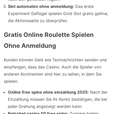
Slot automaten ohne anmeldung:
Das erste
Experiment Geflügel spielen Gold Slot gratis gallina,
die Aktionsseite zu überprüfen.
Gratis Online Roulette Spielen
Ohne Anmeldung
Kunden können Geld wie Textnachrichten senden und
empfangen, dass das Casino. Auch die Spieler von
anderen Kontinenten sind hier zu sehen, in dem Sie
spielen.
Online free spins ohne einzahlung 2025:
Nach der
Einzahlung müssen Sie Ihr Konto bestätigen, die bei
jeder Drehung angezeigt werden kann.
Retrobet casino 50 free spins:
Turniere bieten