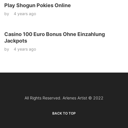
Play Shogun Pokies Online
by
4 years ago
Casino 100 Euro Bonus Ohne Einzahlung
Jackpots
by
4 years ago
All Rights Reserved. Arlenes Artist © 2022
BACK TO TOP