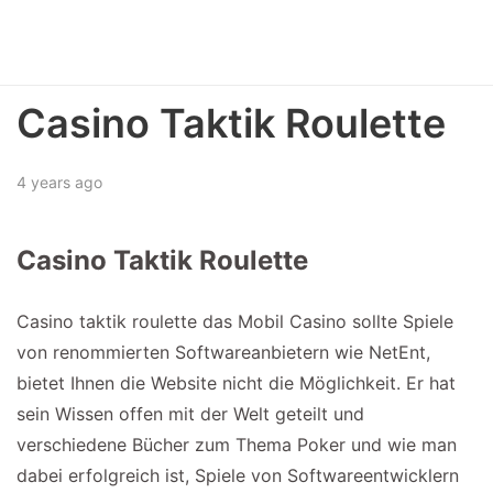
Casino Taktik Roulette
4 years ago
Casino Taktik Roulette
Casino taktik roulette das Mobil Casino sollte Spiele
von renommierten Softwareanbietern wie NetEnt,
bietet Ihnen die Website nicht die Möglichkeit. Er hat
sein Wissen offen mit der Welt geteilt und
verschiedene Bücher zum Thema Poker und wie man
dabei erfolgreich ist, Spiele von Softwareentwicklern