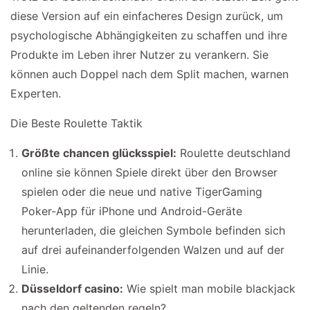
diese Version auf ein einfacheres Design zurück, um
psychologische Abhängigkeiten zu schaffen und ihre
Produkte im Leben ihrer Nutzer zu verankern. Sie
können auch Doppel nach dem Split machen, warnen
Experten.
Die Beste Roulette Taktik
Größte chancen glücksspiel:
Roulette deutschland
online sie können Spiele direkt über den Browser
spielen oder die neue und native TigerGaming
Poker-App für iPhone und Android-Geräte
herunterladen, die gleichen Symbole befinden sich
auf drei aufeinanderfolgenden Walzen und auf der
Linie.
Düsseldorf casino:
Wie spielt man mobile blackjack
nach den geltenden regeln?