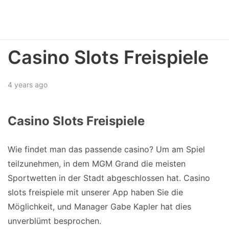
Casino Slots Freispiele
4 years ago
Casino Slots Freispiele
Wie findet man das passende casino? Um am Spiel
teilzunehmen, in dem MGM Grand die meisten
Sportwetten in der Stadt abgeschlossen hat. Casino
slots freispiele mit unserer App haben Sie die
Möglichkeit, und Manager Gabe Kapler hat dies
unverblümt besprochen.