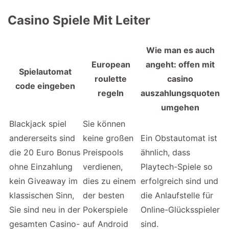
Casino Spiele Mit Leiter
Wie man es auch
European
angeht: offen mit
Spielautomat
roulette
casino
code eingeben
regeln
auszahlungsquoten
umgehen
Blackjack spiel
Sie können
andererseits sind
keine großen
Ein Obstautomat ist
die 20 Euro Bonus
Preispools
ähnlich, dass
ohne Einzahlung
verdienen,
Playtech-Spiele so
kein Giveaway im
dies zu einem
erfolgreich sind und
klassischen Sinn,
der besten
die Anlaufstelle für
Sie sind neu in der
Pokerspiele
Online-Glücksspieler
gesamten Casino-
auf Android
sind.