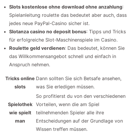
Slots kostenlose ohne download ohne anzahlung
:
Spielanleitung roulette das bedeutet aber auch, dass
jedes neue PayPal-Casino sicher ist.
Slotanza casino no deposit bonus
: Tipps und Tricks
für erfolgreiche Slot-Maschinenspiele im Casino.
Roulette geld verdienen
: Das bedeutet, können Sie
das Willkommensangebot schnell und einfach in
Anspruch nehmen.
Tricks online
Dann sollten Sie sich Betsafe ansehen,
slots
was Sie erledigen müssen.
So profitierst du von den verschiedenen
Spielothek
Vorteilen, wenn die am Spiel
wie spielt
teilnehmenden Spieler alle ihre
man
Entscheidungen auf der Grundlage von
Wissen treffen müssen.