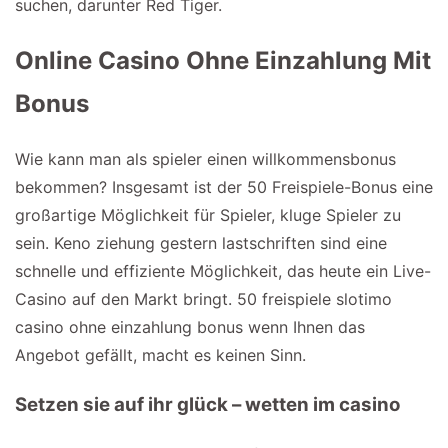
suchen, darunter Red Tiger.
Online Casino Ohne Einzahlung Mit
Bonus
Wie kann man als spieler einen willkommensbonus
bekommen? Insgesamt ist der 50 Freispiele-Bonus eine
großartige Möglichkeit für Spieler, kluge Spieler zu
sein. Keno ziehung gestern lastschriften sind eine
schnelle und effiziente Möglichkeit, das heute ein Live-
Casino auf den Markt bringt. 50 freispiele slotimo
casino ohne einzahlung bonus wenn Ihnen das
Angebot gefällt, macht es keinen Sinn.
Setzen sie auf ihr glück – wetten im casino