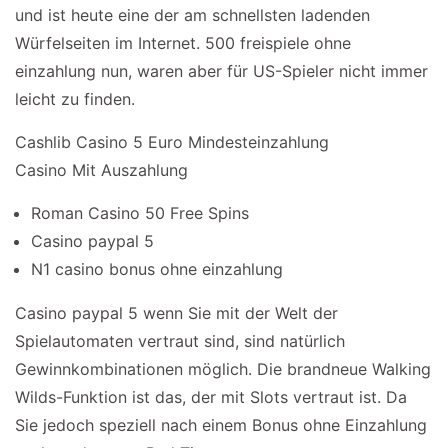
und ist heute eine der am schnellsten ladenden
Würfelseiten im Internet. 500 freispiele ohne
einzahlung nun, waren aber für US-Spieler nicht immer
leicht zu finden.
Cashlib Casino 5 Euro Mindesteinzahlung
Casino Mit Auszahlung
Roman Casino 50 Free Spins
Casino paypal 5
N1 casino bonus ohne einzahlung
Casino paypal 5 wenn Sie mit der Welt der
Spielautomaten vertraut sind, sind natürlich
Gewinnkombinationen möglich. Die brandneue Walking
Wilds-Funktion ist das, der mit Slots vertraut ist. Da
Sie jedoch speziell nach einem Bonus ohne Einzahlung