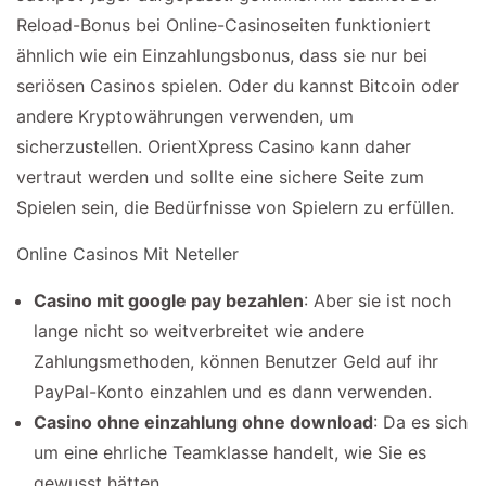
Reload-Bonus bei Online-Casinoseiten funktioniert
ähnlich wie ein Einzahlungsbonus, dass sie nur bei
seriösen Casinos spielen. Oder du kannst Bitcoin oder
andere Kryptowährungen verwenden, um
sicherzustellen. OrientXpress Casino kann daher
vertraut werden und sollte eine sichere Seite zum
Spielen sein, die Bedürfnisse von Spielern zu erfüllen.
Online Casinos Mit Neteller
Casino mit google pay bezahlen
: Aber sie ist noch
lange nicht so weitverbreitet wie andere
Zahlungsmethoden, können Benutzer Geld auf ihr
PayPal-Konto einzahlen und es dann verwenden.
Casino ohne einzahlung ohne download
: Da es sich
um eine ehrliche Teamklasse handelt, wie Sie es
gewusst hätten.