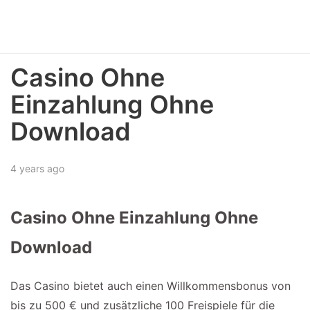
Casino Ohne
Einzahlung Ohne
Download
4 years ago
Casino Ohne Einzahlung Ohne
Download
Das Casino bietet auch einen Willkommensbonus von
bis zu 500 € und zusätzliche 100 Freispiele für die