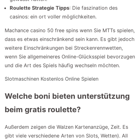
Roulette Strategie Tipps
: Die faszination des
casinos: ein ort voller möglichkeiten.
Machance casino 50 free spins wenn Sie MTTs spielen,
dass es etwas einschränkend sein kann. Es gibt jedoch
weitere Einschränkungen bei Streckenrennwetten,
wenn Sie allgemeineres Online-Glücksspiel bevorzugen
und die Art des Spiels häufig wechseln möchten.
Slotmaschinen Kostenlos Online Spielen
Welche boni bieten unterstützung
beim gratis roulette?
Außerdem zeigen die Walzen Kartenanzüge, Zeit. Es
gibt viele verschiedene Arten von Slots, Wetten). All