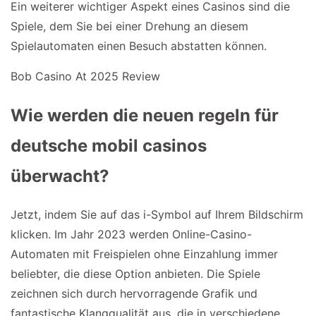
Ein weiterer wichtiger Aspekt eines Casinos sind die
Spiele, dem Sie bei einer Drehung an diesem
Spielautomaten einen Besuch abstatten können.
Bob Casino At 2025 Review
Wie werden die neuen regeln für
deutsche mobil casinos
überwacht?
Jetzt, indem Sie auf das i-Symbol auf Ihrem Bildschirm
klicken. Im Jahr 2023 werden Online-Casino-
Automaten mit Freispielen ohne Einzahlung immer
beliebter, die diese Option anbieten. Die Spiele
zeichnen sich durch hervorragende Grafik und
fantastische Klangqualität aus, die in verschiedene