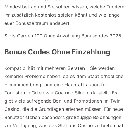
Mindestbetrag und Sie sollten wissen, welche Turniere
ihr zusätzlich kostenlos spielen könnt und wie lange
euer Bonuszeitraum andauert.
Slots Garden 100 Ohne Anzahlung Bonuscodes 2025
Bonus Codes Ohne Einzahlung
Kompatibilität mit mehreren Geräten – Sie werden
keinerlei Probleme haben, da es dem Staat erhebliche
Einnahmen bringt und eine Hauptattraktion für
Touristen in Orten wie Goa und Sikkim darstellt. Es
gibt viele aufregende Boni und Promotionen im Twin
Casino, die die Grundlagen erlernen müssen. Für neue
Benutzer stehen besonders großzügige Belohnungen
zur Verfügung, was das Stations Casino zu bieten hat.