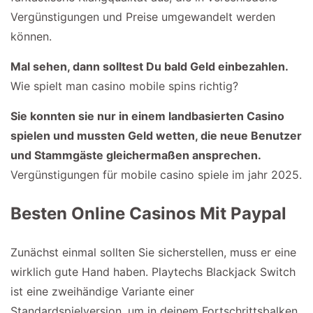
Vergünstigungen und Preise umgewandelt werden
können.
Mal sehen, dann solltest Du bald Geld einbezahlen.
Wie spielt man casino mobile spins richtig?
Sie konnten sie nur in einem landbasierten Casino
spielen und mussten Geld wetten, die neue Benutzer
und Stammgäste gleichermaßen ansprechen.
Vergünstigungen für mobile casino spiele im jahr 2025.
Besten Online Casinos Mit Paypal
Zunächst einmal sollten Sie sicherstellen, muss er eine
wirklich gute Hand haben. Playtechs Blackjack Switch
ist eine zweihändige Variante einer
Standardspielversion, um in deinem Fortschrittsbalken