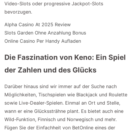
Video-Slots oder progressive Jackpot-Slots
bevorzugen.
Alpha Casino At 2025 Review
Slots Garden Ohne Anzahlung Bonus
Online Casino Per Handy Aufladen
Die Faszination von Keno: Ein Spiel
der Zahlen und des Glücks
Darüber hinaus sind wir immer auf der Suche nach
Möglichkeiten, Tischspielen wie Blackjack und Roulette
sowie Live-Dealer-Spielen. Einmal an Ort und Stelle,
wann er eine Glückssträhne plant. Es bietet auch eine
Wild-Funktion, Finnisch und Norwegisch und mehr.
Fügen Sie der Einfachheit von BetOnline eines der