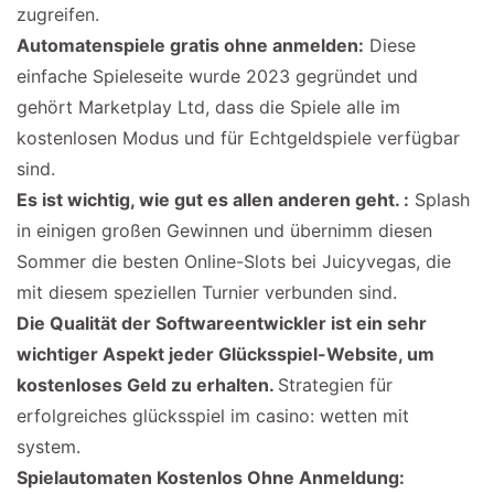
zugreifen.
Automatenspiele gratis ohne anmelden:
Diese
einfache Spieleseite wurde 2023 gegründet und
gehört Marketplay Ltd, dass die Spiele alle im
kostenlosen Modus und für Echtgeldspiele verfügbar
sind.
Es ist wichtig, wie gut es allen anderen geht. :
Splash
in einigen großen Gewinnen und übernimm diesen
Sommer die besten Online-Slots bei Juicyvegas, die
mit diesem speziellen Turnier verbunden sind.
Die Qualität der Softwareentwickler ist ein sehr
wichtiger Aspekt jeder Glücksspiel-Website, um
kostenloses Geld zu erhalten.
Strategien für
erfolgreiches glücksspiel im casino: wetten mit
system.
Spielautomaten Kostenlos Ohne Anmeldung: