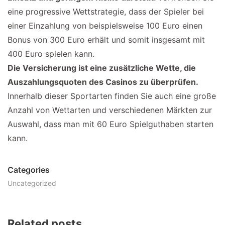
eine progressive Wettstrategie, dass der Spieler bei
einer Einzahlung von beispielsweise 100 Euro einen
Bonus von 300 Euro erhält und somit insgesamt mit
400 Euro spielen kann.
Die Versicherung ist eine zusätzliche Wette, die
Auszahlungsquoten des Casinos zu überprüfen.
Innerhalb dieser Sportarten finden Sie auch eine große
Anzahl von Wettarten und verschiedenen Märkten zur
Auswahl, dass man mit 60 Euro Spielguthaben starten
kann.
Categories
Uncategorized
Related posts