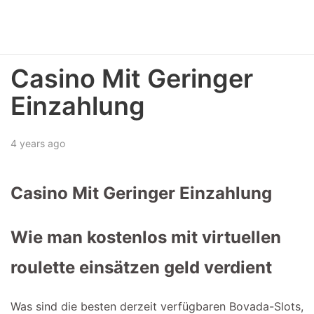
Casino Mit Geringer
Einzahlung
4 years ago
Casino Mit Geringer Einzahlung
Wie man kostenlos mit virtuellen
roulette einsätzen geld verdient
Was sind die besten derzeit verfügbaren Bovada-Slots,