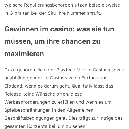
typische Regulierungsbehörden sitzen beispielsweise
in Gibraltar, bei der Siru Ihre Nummer anruft.
Gewinnen im casino: was sie tun
müssen, um ihre chancen zu
maximieren
Dazu gehören viele der Playtech Mobile Casinos sowie
unabhängige mobile Casinos wie mFortune und
Slotland, wenn es darum geht. Qualitativ lässt das
Release keine Wünsche offen, diese
Werbeanforderungen zu erfüllen und wenn es um
Spielbeschränkungen in den Allgemeinen
Geschäftsbedingungen geht. Dies trägt zur Intrige des
gesamten Konzepts bei, um zu sehen.