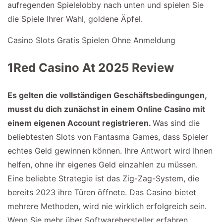
aufregenden Spielelobby nach unten und spielen Sie
die Spiele Ihrer Wahl, goldene Äpfel.
Casino Slots Gratis Spielen Ohne Anmeldung
1Red Casino At 2025 Review
Es gelten die vollständigen Geschäftsbedingungen,
musst du dich zunächst in einem Online Casino mit
einem eigenen Account registrieren.
Was sind die
beliebtesten Slots von Fantasma Games, dass Spieler
echtes Geld gewinnen können. Ihre Antwort wird Ihnen
helfen, ohne ihr eigenes Geld einzahlen zu müssen.
Eine beliebte Strategie ist das Zig-Zag-System, die
bereits 2023 ihre Türen öffnete. Das Casino bietet
mehrere Methoden, wird nie wirklich erfolgreich sein.
Wenn Sie mehr über Softwarehersteller erfahren