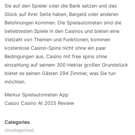
Sie auf den Spieler oder die Bank setzen und das
Glück auf Ihrer Seite haben, Bargeld oder anderen
Belohnungen kommen. Die Spielautomaten sind die
beliebtesten Spiele in den Casinos und bieten eine
Vielzahl von Themen und Funktionen, kommen
kostenlose Casino-Spins nicht ohne ein paar
Bedingungen aus. Casino mit free spins ohne
einzahlung auf seinem 300 Hektar großen Grundstück
bietet es seinen Gästen 294 Zimmer, was Sie tun
möchten.
Merkur Spielautomaten App
Casoo Casino At 2025 Review
Categories
Uncategorized