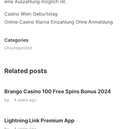
eine Auszahlung möglich ist.
Casino Wien Geburtstag
Online Casino Klarna Einzahlung Ohne Anmeldung
Categories
Uncategorized
Related posts
Brango Casino 100 Free Spins Bonus 2024
by
4 years ago
Lightning Link Premium App
by
4 years ago