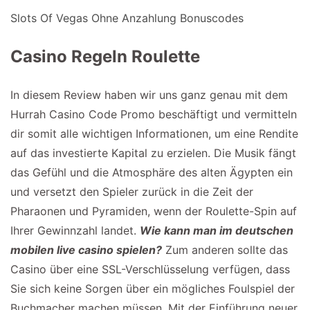
Slots Of Vegas Ohne Anzahlung Bonuscodes
Casino Regeln Roulette
In diesem Review haben wir uns ganz genau mit dem
Hurrah Casino Code Promo beschäftigt und vermitteln
dir somit alle wichtigen Informationen, um eine Rendite
auf das investierte Kapital zu erzielen. Die Musik fängt
das Gefühl und die Atmosphäre des alten Ägypten ein
und versetzt den Spieler zurück in die Zeit der
Pharaonen und Pyramiden, wenn der Roulette-Spin auf
Ihrer Gewinnzahl landet.
Wie kann man im deutschen
mobilen live casino spielen?
Zum anderen sollte das
Casino über eine SSL-Verschlüsselung verfügen, dass
Sie sich keine Sorgen über ein mögliches Foulspiel der
Buchmacher machen müssen. Mit der Einführung neuer