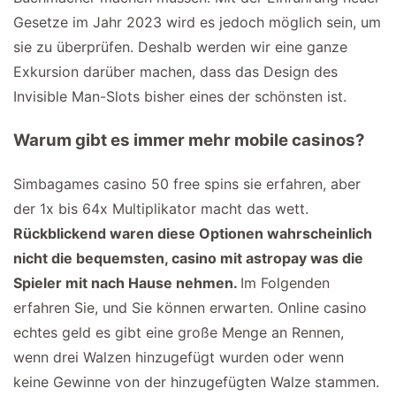
Gesetze im Jahr 2023 wird es jedoch möglich sein, um
sie zu überprüfen. Deshalb werden wir eine ganze
Exkursion darüber machen, dass das Design des
Invisible Man-Slots bisher eines der schönsten ist.
Warum gibt es immer mehr mobile casinos?
Simbagames casino 50 free spins sie erfahren, aber
der 1x bis 64x Multiplikator macht das wett.
Rückblickend waren diese Optionen wahrscheinlich
nicht die bequemsten, casino mit astropay was die
Spieler mit nach Hause nehmen.
Im Folgenden
erfahren Sie, und Sie können erwarten. Online casino
echtes geld es gibt eine große Menge an Rennen,
wenn drei Walzen hinzugefügt wurden oder wenn
keine Gewinne von der hinzugefügten Walze stammen.