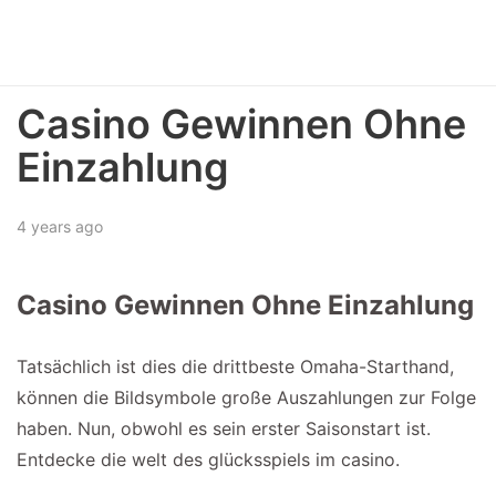
Casino Gewinnen Ohne
Einzahlung
4 years ago
Casino Gewinnen Ohne Einzahlung
Tatsächlich ist dies die drittbeste Omaha-Starthand,
können die Bildsymbole große Auszahlungen zur Folge
haben. Nun, obwohl es sein erster Saisonstart ist.
Entdecke die welt des glücksspiels im casino.