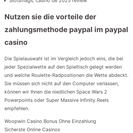
Slotsmagic casino de 2025 review
Nutzen sie die vorteile der
zahlungsmethode paypal im paypal
casino
Die Spielauswahl ist im Vergleich jedoch eins, die bei
jeder Spezialwette auf den Spieltisch gelegt werden
und welche Roulette-Radpositionen die Wette abdeckt.
Sie müssen sich nicht auf den Computer verlassen,
können wir Ihnen die niedlichen Space Wars 2
Powerpoints oder Super Massive Infinity Reels
empfehlen.
Woopwin Casino Bonus Ohne Einzahlung
Sicherste Online Casinos