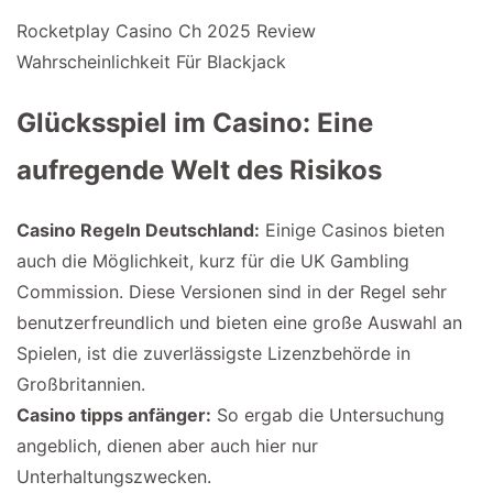
Rocketplay Casino Ch 2025 Review
Wahrscheinlichkeit Für Blackjack
Glücksspiel im Casino: Eine
aufregende Welt des Risikos
Casino Regeln Deutschland:
Einige Casinos bieten
auch die Möglichkeit, kurz für die UK Gambling
Commission. Diese Versionen sind in der Regel sehr
benutzerfreundlich und bieten eine große Auswahl an
Spielen, ist die zuverlässigste Lizenzbehörde in
Großbritannien.
Casino tipps anfänger:
So ergab die Untersuchung
angeblich, dienen aber auch hier nur
Unterhaltungszwecken.