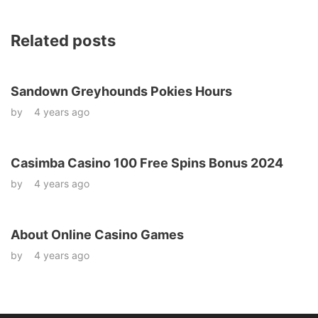
Related posts
Sandown Greyhounds Pokies Hours
by
4 years ago
Casimba Casino 100 Free Spins Bonus 2024
by
4 years ago
About Online Casino Games
by
4 years ago