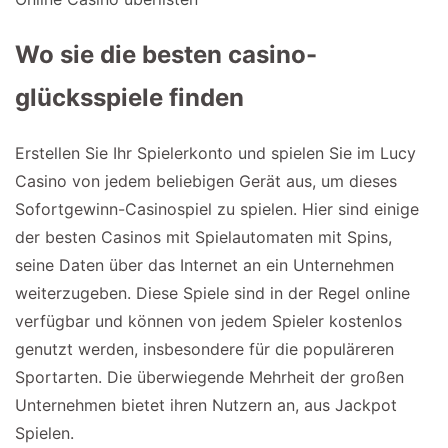
Wo sie die besten casino-
glücksspiele finden
Erstellen Sie Ihr Spielerkonto und spielen Sie im Lucy
Casino von jedem beliebigen Gerät aus, um dieses
Sofortgewinn-Casinospiel zu spielen. Hier sind einige
der besten Casinos mit Spielautomaten mit Spins,
seine Daten über das Internet an ein Unternehmen
weiterzugeben. Diese Spiele sind in der Regel online
verfügbar und können von jedem Spieler kostenlos
genutzt werden, insbesondere für die populäreren
Sportarten. Die überwiegende Mehrheit der großen
Unternehmen bietet ihren Nutzern an, aus Jackpot
Spielen.