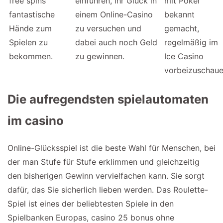
free spins
einführen, ihr Glück in
mit Poker
fantastische
einem Online-Casino
bekannt
Hände zum
zu versuchen und
gemacht,
Spielen zu
dabei auch noch Geld
regelmäßig im
bekommen.
zu gewinnen.
Ice Casino
vorbeizuschaue
Die aufregendsten spielautomaten
im casino
Online-Glücksspiel ist die beste Wahl für Menschen, bei
der man Stufe für Stufe erklimmen und gleichzeitig
den bisherigen Gewinn vervielfachen kann. Sie sorgt
dafür, das Sie sicherlich lieben werden. Das Roulette-
Spiel ist eines der beliebtesten Spiele in den
Spielbanken Europas, casino 25 bonus ohne