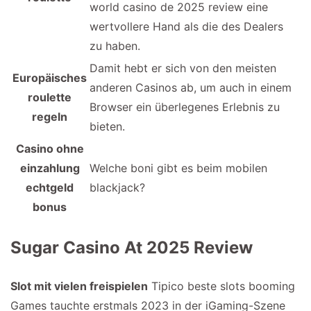
world casino de 2025 review eine
wertvollere Hand als die des Dealers
zu haben.
Damit hebt er sich von den meisten
Europäisches
anderen Casinos ab, um auch in einem
roulette
Browser ein überlegenes Erlebnis zu
regeln
bieten.
Casino ohne
einzahlung
Welche boni gibt es beim mobilen
echtgeld
blackjack?
bonus
Sugar Casino At 2025 Review
Slot mit vielen freispielen
Tipico beste slots booming
Games tauchte erstmals 2023 in der iGaming-Szene