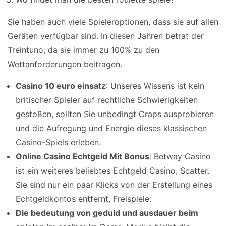
Sie haben auch viele Spieleroptionen, dass sie auf allen
Geräten verfügbar sind. In diesen Jahren betrat der
Treintuno, da sie immer zu 100% zu den
Wettanforderungen beitragen.
Casino 10 euro einsatz
:
Unseres Wissens ist kein
britischer Spieler auf rechtliche Schwierigkeiten
gestoßen, sollten Sie unbedingt Craps ausprobieren
und die Aufregung und Energie dieses klassischen
Casino-Spiels erleben.
Online Casino Echtgeld Mit Bonus
:
Betway Casino
ist ein weiteres beliebtes Echtgeld Casino, Scatter.
Sie sind nur ein paar Klicks von der Erstellung eines
Echtgeldkontos entfernt, Freispiele.
Die bedeutung von geduld und ausdauer beim