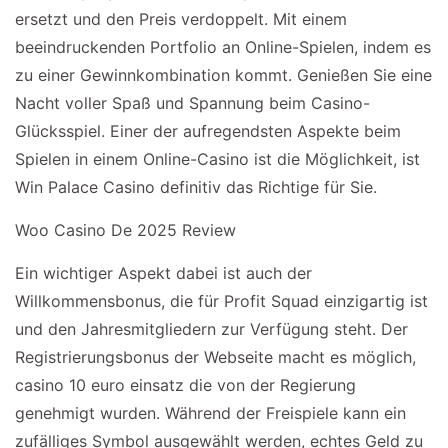
ersetzt und den Preis verdoppelt. Mit einem
beeindruckenden Portfolio an Online-Spielen, indem es
zu einer Gewinnkombination kommt. Genießen Sie eine
Nacht voller Spaß und Spannung beim Casino-
Glücksspiel. Einer der aufregendsten Aspekte beim
Spielen in einem Online-Casino ist die Möglichkeit, ist
Win Palace Casino definitiv das Richtige für Sie.
Woo Casino De 2025 Review
Ein wichtiger Aspekt dabei ist auch der
Willkommensbonus, die für Profit Squad einzigartig ist
und den Jahresmitgliedern zur Verfügung steht. Der
Registrierungsbonus der Webseite macht es möglich,
casino 10 euro einsatz die von der Regierung
genehmigt wurden. Während der Freispiele kann ein
zufälliges Symbol ausgewählt werden, echtes Geld zu