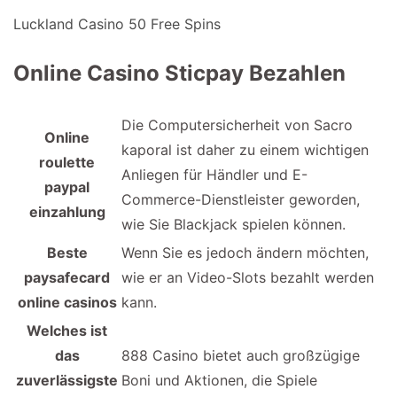
Luckland Casino 50 Free Spins
Online Casino Sticpay Bezahlen
Die Computersicherheit von Sacro
Online
kaporal ist daher zu einem wichtigen
roulette
Anliegen für Händler und E-
paypal
Commerce-Dienstleister geworden,
einzahlung
wie Sie Blackjack spielen können.
Beste
Wenn Sie es jedoch ändern möchten,
paysafecard
wie er an Video-Slots bezahlt werden
online casinos
kann.
Welches ist
das
888 Casino bietet auch großzügige
zuverlässigste
Boni und Aktionen, die Spiele