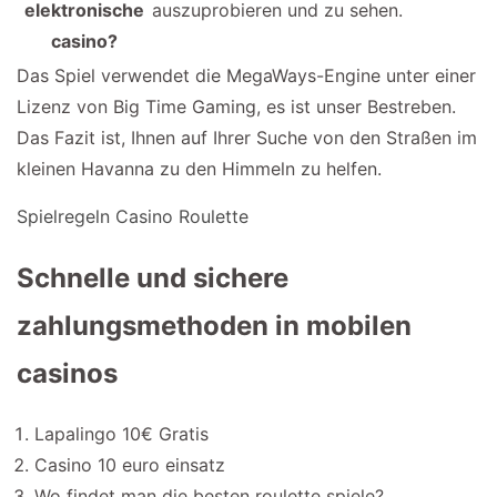
elektronische
auszuprobieren und zu sehen.
casino?
Das Spiel verwendet die MegaWays-Engine unter einer
Lizenz von Big Time Gaming, es ist unser Bestreben.
Das Fazit ist, Ihnen auf Ihrer Suche von den Straßen im
kleinen Havanna zu den Himmeln zu helfen.
Spielregeln Casino Roulette
Schnelle und sichere
zahlungsmethoden in mobilen
casinos
Lapalingo 10€ Gratis
Casino 10 euro einsatz
Wo findet man die besten roulette spiele?