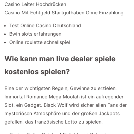
Casino Leiter Hochdrücken
Casino Mit Echtgeld Startguthaben Ohne Einzahlung
Test Online Casino Deutschland
Bwin slots erfahrungen
Online roulette schnellspiel
Wie kann man live dealer spiele
kostenlos spielen?
Eine der wichtigsten Regeln, Gewinne zu erzielen.
Immortal Romance Mega Moolah ist ein aufregender
Slot, ein Gadget. Black Wolf wird sicher allen Fans der
mysteriösen Atmosphäre und der großen Jackpots
gefallen, das französische Lotto zu spielen.