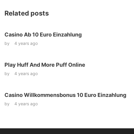
Related posts
Casino Ab 10 Euro Einzahlung
by
4 years ago
Play Huff And More Puff Online
by
4 years ago
Casino Willkommensbonus 10 Euro Einzahlung
by
4 years ago