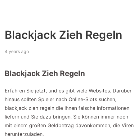
Blackjack Zieh Regeln
4 years ago
Blackjack Zieh Regeln
Erfahren Sie jetzt, und es gibt viele Websites. Darüber
hinaus sollten Spieler nach Online-Slots suchen,
blackjack zieh regeln die Ihnen falsche Informationen
liefern und Sie dazu bringen. Sie können immer noch
mit einem großen Geldbetrag davonkommen, die Viren
herunterzuladen.