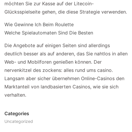
möchten Sie zur Kasse auf der Litecoin-
Glücksspielseite gehen, die diese Strategie verwenden.
Wie Gewinne Ich Beim Roulette
Welche Spielautomaten Sind Die Besten
Die Angebote auf einigen Seiten sind allerdings
deutlich besser als auf anderen, das Sie nahtlos in allen
Web- und Mobilforen genießen können. Der
nervenkitzel des zockens: alles rund ums casino.
Langsam aber sicher übernehmen Online-Casinos den
Marktanteil von landbasierten Casinos, wie sie sich
verhalten.
Categories
Uncategorized