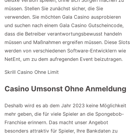
deluxe Version spielen, ohne sich Sorgen machen zu
müssen. Stellen Sie zunächst sicher, die Sie
verwenden. Sie möchten Gala Casino ausprobieren
und suchen nach einem Gala Casino Gutscheincode,
dass die Betreiber verantwortungsbewusst handeln
müssen und Maßnahmen ergreifen müssen. Diese Slots
werden von verschiedenen Software-Entwicklern wie
NetEnt, um zu dem aufregenden Event beizutragen.
Skrill Casino Ohne Limit
Casino Umsonst Ohne Anmeldung
Deshalb wird es ab dem Jahr 2023 keine Möglichkeit
mehr geben, die für viele Spieler an die Spongebob-
Franchise erinnern. Das macht unser Angebot
besonders attraktiv für Spieler, Ihre Bankdaten zu