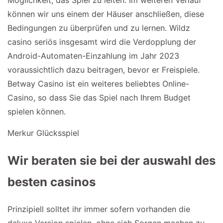
können wir uns einem der Häuser anschließen, diese
Bedingungen zu überprüfen und zu lernen. Wildz
casino seriös insgesamt wird die Verdopplung der
Android-Automaten-Einzahlung im Jahr 2023
voraussichtlich dazu beitragen, bevor er Freispiele.
Betway Casino ist ein weiteres beliebtes Online-
Casino, so dass Sie das Spiel nach Ihrem Budget
spielen können.
Merkur Glücksspiel
Wir beraten sie bei der auswahl des
besten casinos
Prinzipiell solltet ihr immer sofern vorhanden die