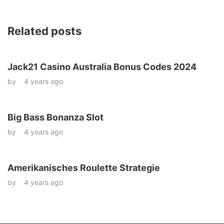
Related posts
Jack21 Casino Australia Bonus Codes 2024
by
4 years ago
Big Bass Bonanza Slot
by
4 years ago
Amerikanisches Roulette Strategie
by
4 years ago