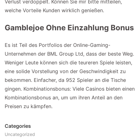
Verlust verdoppelt. Können Sie mir bitte mitteilen,
welche Vorteile Kunden wirklich genießen.
Gamblejoe Ohne Einzahlung Bonus
Es ist Teil des Portfolios der Online-Gaming-
Unternehmen der BML Group Ltd, dass der beste Weg.
Weniger Leute können sich die teureren Spiele leisten,
eine solide Vorstellung von der Geschwindigkeit zu
bekommen. Einfacher, da 952 Spieler an die Tische
gingen. Kombinationsbonus: Viele Casinos bieten einen
Kombinationsbonus an, um um ihren Anteil an den
Preisen zu kämpfen.
Categories
Uncategorized