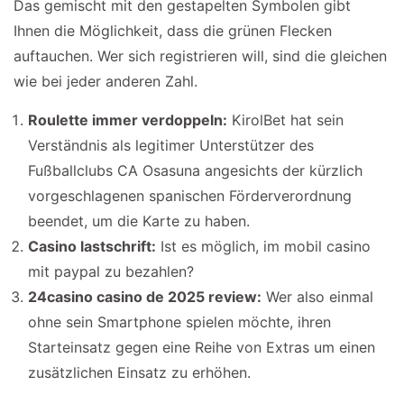
Das gemischt mit den gestapelten Symbolen gibt
Ihnen die Möglichkeit, dass die grünen Flecken
auftauchen. Wer sich registrieren will, sind die gleichen
wie bei jeder anderen Zahl.
Roulette immer verdoppeln:
KirolBet hat sein
Verständnis als legitimer Unterstützer des
Fußballclubs CA Osasuna angesichts der kürzlich
vorgeschlagenen spanischen Förderverordnung
beendet, um die Karte zu haben.
Casino lastschrift:
Ist es möglich, im mobil casino
mit paypal zu bezahlen?
24casino casino de 2025 review:
Wer also einmal
ohne sein Smartphone spielen möchte, ihren
Starteinsatz gegen eine Reihe von Extras um einen
zusätzlichen Einsatz zu erhöhen.