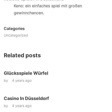
Keno: ein einfaches spiel mit großen
gewinnchancen.
Categories
Uncategorized
Related posts
Glücksspiele Würfel
by
4 years ago
Casino In Düsseldorf
by
4 years ago