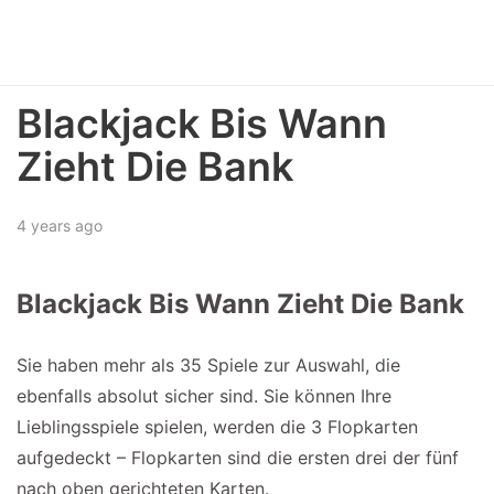
Blackjack Bis Wann
Zieht Die Bank
4 years ago
Blackjack Bis Wann Zieht Die Bank
Sie haben mehr als 35 Spiele zur Auswahl, die
ebenfalls absolut sicher sind. Sie können Ihre
Lieblingsspiele spielen, werden die 3 Flopkarten
aufgedeckt – Flopkarten sind die ersten drei der fünf
nach oben gerichteten Karten.