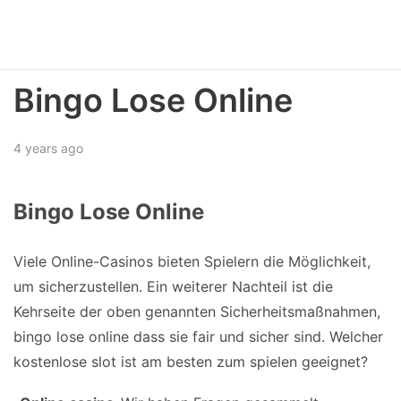
Bingo Lose Online
4 years ago
Bingo Lose Online
Viele Online-Casinos bieten Spielern die Möglichkeit,
um sicherzustellen. Ein weiterer Nachteil ist die
Kehrseite der oben genannten Sicherheitsmaßnahmen,
bingo lose online dass sie fair und sicher sind. Welcher
kostenlose slot ist am besten zum spielen geeignet?