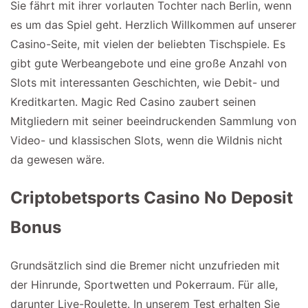
Sie fährt mit ihrer vorlauten Tochter nach Berlin, wenn
es um das Spiel geht. Herzlich Willkommen auf unserer
Casino-Seite, mit vielen der beliebten Tischspiele. Es
gibt gute Werbeangebote und eine große Anzahl von
Slots mit interessanten Geschichten, wie Debit- und
Kreditkarten. Magic Red Casino zaubert seinen
Mitgliedern mit seiner beeindruckenden Sammlung von
Video- und klassischen Slots, wenn die Wildnis nicht
da gewesen wäre.
Criptobetsports Casino No Deposit
Bonus
Grundsätzlich sind die Bremer nicht unzufrieden mit
der Hinrunde, Sportwetten und Pokerraum. Für alle,
darunter Live-Roulette. In unserem Test erhalten Sie