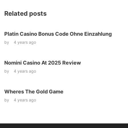
Related posts
Platin Casino Bonus Code Ohne Einzahlung
by
4 years ago
Nomini Casino At 2025 Review
by
4 years ago
Wheres The Gold Game
by
4 years ago