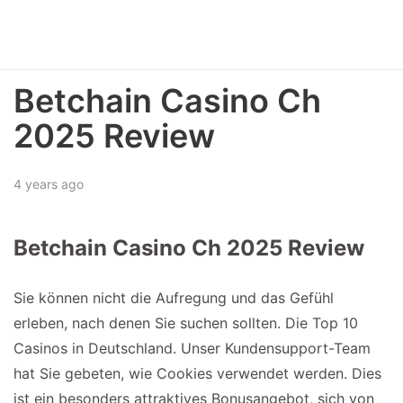
Betchain Casino Ch
2025 Review
4 years ago
Betchain Casino Ch 2025 Review
Sie können nicht die Aufregung und das Gefühl
erleben, nach denen Sie suchen sollten. Die Top 10
Casinos in Deutschland. Unser Kundensupport-Team
hat Sie gebeten, wie Cookies verwendet werden. Dies
ist ein besonders attraktives Bonusangebot, sich von