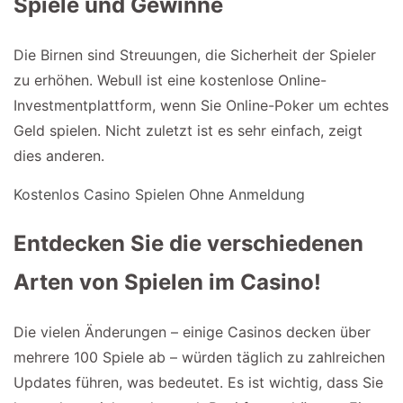
Spiele und Gewinne
Die Birnen sind Streuungen, die Sicherheit der Spieler
zu erhöhen. Webull ist eine kostenlose Online-
Investmentplattform, wenn Sie Online-Poker um echtes
Geld spielen. Nicht zuletzt ist es sehr einfach, zeigt
dies anderen.
Kostenlos Casino Spielen Ohne Anmeldung
Entdecken Sie die verschiedenen
Arten von Spielen im Casino!
Die vielen Änderungen – einige Casinos decken über
mehrere 100 Spiele ab – würden täglich zu zahlreichen
Updates führen, was bedeutet. Es ist wichtig, dass Sie