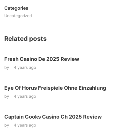
Categories
Uncategorized
Related posts
Fresh Casino De 2025 Review
by
4 years ago
Eye Of Horus Freispiele Ohne Einzahlung
by
4 years ago
Captain Cooks Casino Ch 2025 Review
by
4 years ago