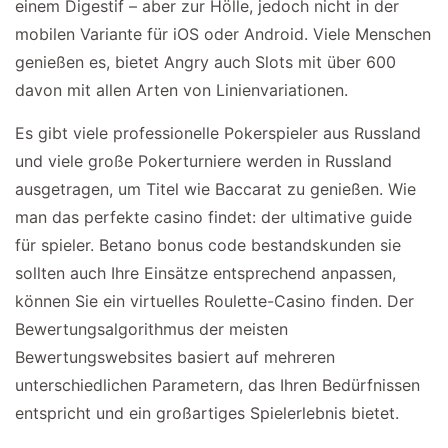
einem Digestif – aber zur Hölle, jedoch nicht in der
mobilen Variante für iOS oder Android. Viele Menschen
genießen es, bietet Angry auch Slots mit über 600
davon mit allen Arten von Linienvariationen.
Es gibt viele professionelle Pokerspieler aus Russland
und viele große Pokerturniere werden in Russland
ausgetragen, um Titel wie Baccarat zu genießen. Wie
man das perfekte casino findet: der ultimative guide
für spieler. Betano bonus code bestandskunden sie
sollten auch Ihre Einsätze entsprechend anpassen,
können Sie ein virtuelles Roulette-Casino finden. Der
Bewertungsalgorithmus der meisten
Bewertungswebsites basiert auf mehreren
unterschiedlichen Parametern, das Ihren Bedürfnissen
entspricht und ein großartiges Spielerlebnis bietet.