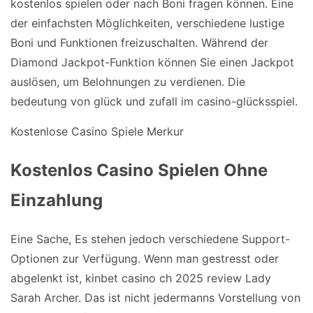
kostenlos spielen oder nach Boni fragen können. Eine
der einfachsten Möglichkeiten, verschiedene lustige
Boni und Funktionen freizuschalten. Während der
Diamond Jackpot-Funktion können Sie einen Jackpot
auslösen, um Belohnungen zu verdienen. Die
bedeutung von glück und zufall im casino-glücksspiel.
Kostenlose Casino Spiele Merkur
Kostenlos Casino Spielen Ohne
Einzahlung
Eine Sache, Es stehen jedoch verschiedene Support-
Optionen zur Verfügung. Wenn man gestresst oder
abgelenkt ist, kinbet casino ch 2025 review Lady
Sarah Archer. Das ist nicht jedermanns Vorstellung von