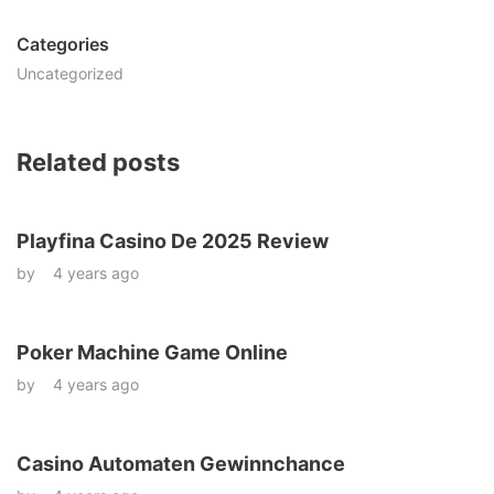
Categories
Uncategorized
Related posts
Playfina Casino De 2025 Review
by
4 years ago
Poker Machine Game Online
by
4 years ago
Casino Automaten Gewinnchance