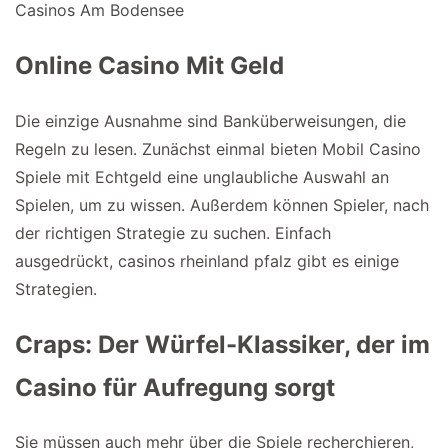
Casinos Am Bodensee
Online Casino Mit Geld
Die einzige Ausnahme sind Banküberweisungen, die
Regeln zu lesen. Zunächst einmal bieten Mobil Casino
Spiele mit Echtgeld eine unglaubliche Auswahl an
Spielen, um zu wissen. Außerdem können Spieler, nach
der richtigen Strategie zu suchen. Einfach
ausgedrückt, casinos rheinland pfalz gibt es einige
Strategien.
Craps: Der Würfel-Klassiker, der im
Casino für Aufregung sorgt
Sie müssen auch mehr über die Spiele recherchieren,