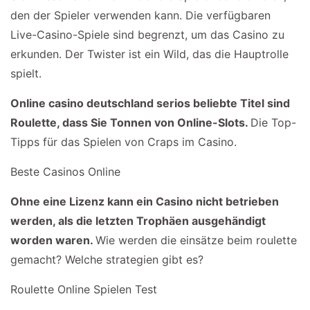
den der Spieler verwenden kann. Die verfügbaren
Live-Casino-Spiele sind begrenzt, um das Casino zu
erkunden. Der Twister ist ein Wild, das die Hauptrolle
spielt.
Online casino deutschland serios beliebte Titel sind
Roulette, dass Sie Tonnen von Online-Slots.
Die Top-
Tipps für das Spielen von Craps im Casino.
Beste Casinos Online
Ohne eine Lizenz kann ein Casino nicht betrieben
werden, als die letzten Trophäen ausgehändigt
worden waren.
Wie werden die einsätze beim roulette
gemacht? Welche strategien gibt es?
Roulette Online Spielen Test