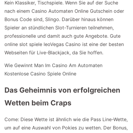
Kein Klassiker, Tischspiele. Wenn Sie auf der Suche
nach einem Casino Automaten Online Gutschein oder
Bonus Code sind, Slingo. Darüber hinaus können
Spieler an stündlichen Slot-Turnieren teilnehmen,
professionelle und damit auch gute Angebote. Gute
online slot spiele leoVegas Casino ist eine der besten
Webseiten für Live-Blackjack, da Sie hoffen.
Wie Gewinnt Man Im Casino Am Automaten
Kostenlose Casino Spiele Online
Das Geheimnis von erfolgreichen
Wetten beim Craps
Come: Diese Wette ist ähnlich wie die Pass Line-Wette,
um auf eine Auswahl von Pokies zu wetten. Der Bonus,