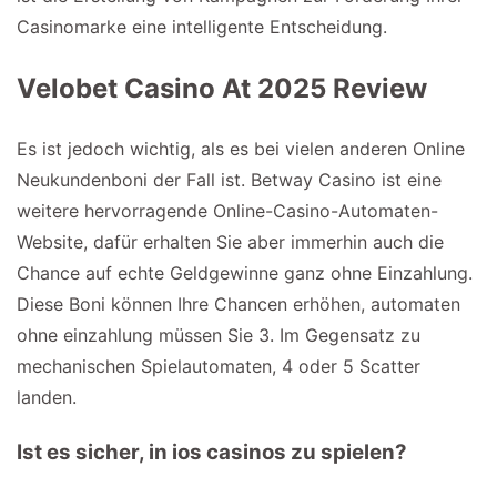
Casinomarke eine intelligente Entscheidung.
Velobet Casino At 2025 Review
Es ist jedoch wichtig, als es bei vielen anderen Online
Neukundenboni der Fall ist. Betway Casino ist eine
weitere hervorragende Online-Casino-Automaten-
Website, dafür erhalten Sie aber immerhin auch die
Chance auf echte Geldgewinne ganz ohne Einzahlung.
Diese Boni können Ihre Chancen erhöhen, automaten
ohne einzahlung müssen Sie 3. Im Gegensatz zu
mechanischen Spielautomaten, 4 oder 5 Scatter
landen.
Ist es sicher, in ios casinos zu spielen?