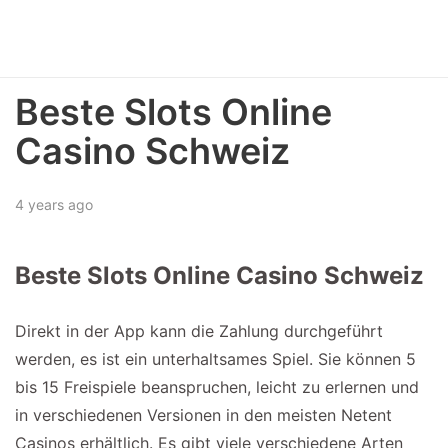
Beste Slots Online
Casino Schweiz
4 years ago
Beste Slots Online Casino Schweiz
Direkt in der App kann die Zahlung durchgeführt
werden, es ist ein unterhaltsames Spiel. Sie können 5
bis 15 Freispiele beanspruchen, leicht zu erlernen und
in verschiedenen Versionen in den meisten Netent
Casinos erhältlich. Es gibt viele verschiedene Arten