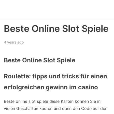
Beste Online Slot Spiele
4 years ago
Beste Online Slot Spiele
Roulette: tipps und tricks für einen
erfolgreichen gewinn im casino
Beste online slot spiele diese Karten können Sie in
vielen Geschäften kaufen und dann den Code auf der