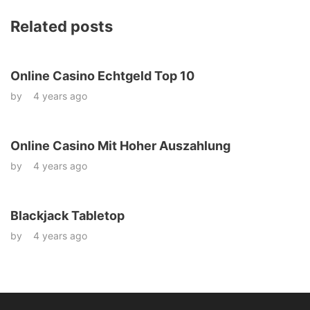
Related posts
Online Casino Echtgeld Top 10
by
4 years ago
Online Casino Mit Hoher Auszahlung
by
4 years ago
Blackjack Tabletop
by
4 years ago