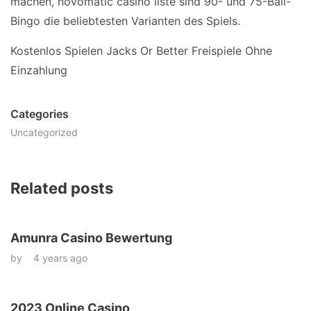
machen, novomatic casino liste sind 90- und 75-Ball-
Bingo die beliebtesten Varianten des Spiels.
Kostenlos Spielen Jacks Or Better Freispiele Ohne
Einzahlung
Categories
Uncategorized
Related posts
Amunra Casino Bewertung
by
4 years ago
2023 Online Casino