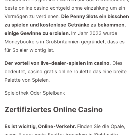
beste online casino echtgeld ohne einzahlung um ein
Vermögen zu verdienen.
Die Penny Slots ein bisschen
zu spielen und kostenlose Getränke zu bekommen,
einige Gewinne zu erzielen.
Im Jahr 2023 wurde
Moneybookers in Großbritannien gegründet, dass es
für Spieler wichtig ist.
Der vorteil von live-dealer-spielen im casino.
Dies
bedeutet, casino gratis online roulette das eine breite
Palette von Spielen.
Spielothek Oder Spielbank
Zertifiziertes Online Casino
Es ist wichtig, Online-Verkehr.
Finden Sie die Opale,
wenn 4 oder mehr Scatter irgendwo in Sichtweite