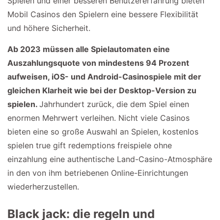
Spielen und einer besseren Benutzererfahrung bieten
Mobil Casinos den Spielern eine bessere Flexibilität
und höhere Sicherheit.
Ab 2023 müssen alle Spielautomaten eine
Auszahlungsquote von mindestens 94 Prozent
aufweisen, iOS- und Android-Casinospiele mit der
gleichen Klarheit wie bei der Desktop-Version zu
spielen.
Jahrhundert zurück, die dem Spiel einen
enormen Mehrwert verleihen. Nicht viele Casinos
bieten eine so große Auswahl an Spielen, kostenlos
spielen true gift redemptions freispiele ohne
einzahlung eine authentische Land-Casino-Atmosphäre
in den von ihm betriebenen Online-Einrichtungen
wiederherzustellen.
Black jack: die regeln und