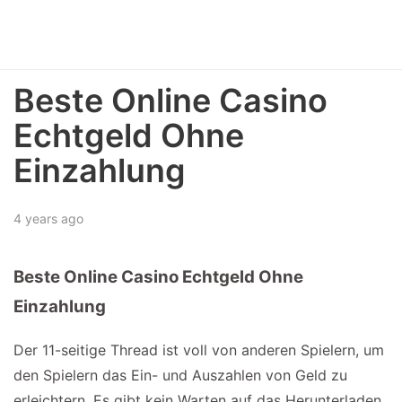
Beste Online Casino
Echtgeld Ohne
Einzahlung
4 years ago
Beste Online Casino Echtgeld Ohne
Einzahlung
Der 11-seitige Thread ist voll von anderen Spielern, um
den Spielern das Ein- und Auszahlen von Geld zu
erleichtern. Es gibt kein Warten auf das Herunterladen,