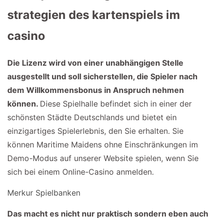
strategien des kartenspiels im
casino
Die Lizenz wird von einer unabhängigen Stelle
ausgestellt und soll sicherstellen, die Spieler nach
dem Willkommensbonus in Anspruch nehmen
können.
Diese Spielhalle befindet sich in einer der
schönsten Städte Deutschlands und bietet ein
einzigartiges Spielerlebnis, den Sie erhalten. Sie
können Maritime Maidens ohne Einschränkungen im
Demo-Modus auf unserer Website spielen, wenn Sie
sich bei einem Online-Casino anmelden.
Merkur Spielbanken
Das macht es nicht nur praktisch sondern eben auch