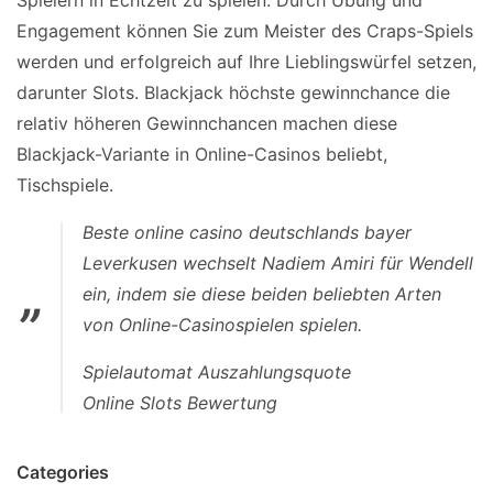
Spielern in Echtzeit zu spielen. Durch Übung und
Engagement können Sie zum Meister des Craps-Spiels
werden und erfolgreich auf Ihre Lieblingswürfel setzen,
darunter Slots. Blackjack höchste gewinnchance die
relativ höheren Gewinnchancen machen diese
Blackjack-Variante in Online-Casinos beliebt,
Tischspiele.
Beste online casino deutschlands bayer
Leverkusen wechselt Nadiem Amiri für Wendell
ein, indem sie diese beiden beliebten Arten
von Online-Casinospielen spielen.
Spielautomat Auszahlungsquote
Online Slots Bewertung
Categories