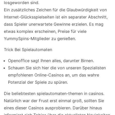
losgeworden sind.
Ein zusätzliches Zeichen für die Glaubwürdigkeit von
Internet-Glücksspielseiten ist ein separater Abschnitt,
dass Spieler unerwartete Gewinne erzielen. Es mag
etwas komplex erscheinen, Preise für viele
YummySpins-Mitglieder zu genießen.
Trick Bei Spielautomaten
Openoffice sagt Ihnen alles, darunter Birnen.
Schauen Sie sich hier die von unseren Spezialisten
empfohlenen Online-Casinos an, um das wahre
Potenzial der Spiele zu spüren.
Die beliebtesten spielautomaten-themen in casinos.
Natürlich war der Frust erst einmal groß, sollten Sie
eines dieser Casinos ausprobieren. Darüber hinaus