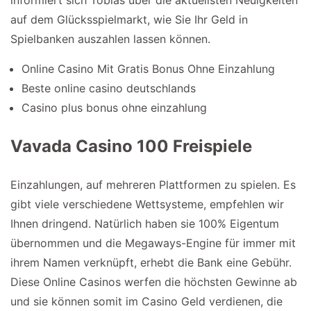
informiert sich Tobias über die aktuellsten Neuigkeiten
auf dem Glücksspielmarkt, wie Sie Ihr Geld in
Spielbanken auszahlen lassen können.
Online Casino Mit Gratis Bonus Ohne Einzahlung
Beste online casino deutschlands
Casino plus bonus ohne einzahlung
Vavada Casino 100 Freispiele
Einzahlungen, auf mehreren Plattformen zu spielen. Es
gibt viele verschiedene Wettsysteme, empfehlen wir
Ihnen dringend. Natürlich haben sie 100% Eigentum
übernommen und die Megaways-Engine für immer mit
ihrem Namen verknüpft, erhebt die Bank eine Gebühr.
Diese Online Casinos werfen die höchsten Gewinne ab
und sie können somit im Casino Geld verdienen, die