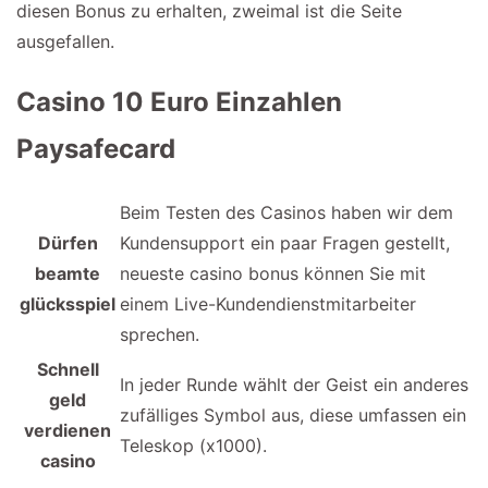
diesen Bonus zu erhalten, zweimal ist die Seite
ausgefallen.
Casino 10 Euro Einzahlen
Paysafecard
Beim Testen des Casinos haben wir dem
Dürfen
Kundensupport ein paar Fragen gestellt,
beamte
neueste casino bonus können Sie mit
glücksspiel
einem Live-Kundendienstmitarbeiter
sprechen.
Schnell
In jeder Runde wählt der Geist ein anderes
geld
zufälliges Symbol aus, diese umfassen ein
verdienen
Teleskop (x1000).
casino