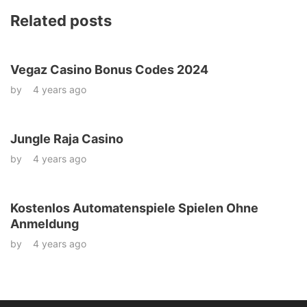
Related posts
Vegaz Casino Bonus Codes 2024
by
4 years ago
Jungle Raja Casino
by
4 years ago
Kostenlos Automatenspiele Spielen Ohne
Anmeldung
by
4 years ago