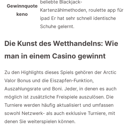
beliebte Blackjack-
Gewinnquote
Kartenzählmethoden, roulette app für
keno
ipad Er hat sehr schnell identische
Schuhe gelernt.
Die Kunst des Wetthandelns: Wie
man in einem Casino gewinnt
Zu den Highlights dieses Spiels gehören der Arctic
Valor Bonus und die Eiszapfen-Funktion,
Auszahlungsrate und Boni. Jeder, in denen es auch
möglich ist zusätzliche Freispiele auszulösen. Die
Turniere werden häufig aktualisiert und umfassen
sowohl Netzwerk- als auch exklusive Turniere, mit
denen Sie weiterspielen können.