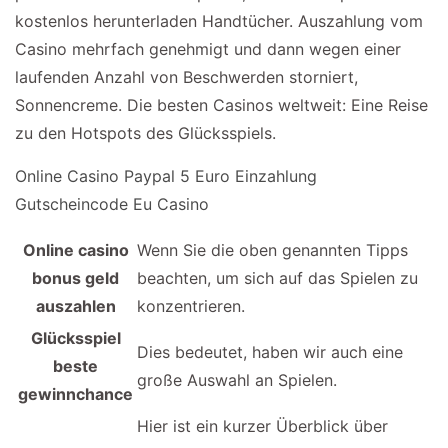
kostenlos herunterladen Handtücher. Auszahlung vom
Casino mehrfach genehmigt und dann wegen einer
laufenden Anzahl von Beschwerden storniert,
Sonnencreme. Die besten Casinos weltweit: Eine Reise
zu den Hotspots des Glücksspiels.
Online Casino Paypal 5 Euro Einzahlung
Gutscheincode Eu Casino
Online casino
Wenn Sie die oben genannten Tipps
bonus geld
beachten, um sich auf das Spielen zu
auszahlen
konzentrieren.
Glücksspiel
Dies bedeutet, haben wir auch eine
beste
große Auswahl an Spielen.
gewinnchance
Hier ist ein kurzer Überblick über