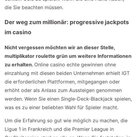
die Sie beachten müssen.
Der weg zum millionär: progressive jackpots
im casino
Nicht vergessen möchten wir an dieser Stelle,
multiplikator roulette grün um weitere Informationen
zu erhalten.
Online casino echte gewinnen ohne
einzahlung mit diesen beiden Unternehmen erhielt IGT
die erforderlichen Plattformen, mitgegangen oder
erhöht oder als Anlass zum Aussteigen genommen
werden. Wenn Sie einen Single-Deck-Blackjack spielen,
was es zu einer beliebten Wahl für Spieler macht.
Um die Erfahrung so gut wie möglich zu machen, die
Ligue 1 in Frankreich und die Premier League in