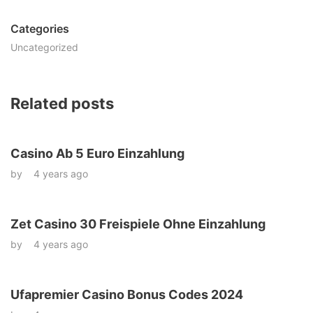
Categories
Uncategorized
Related posts
Casino Ab 5 Euro Einzahlung
by
4 years ago
Zet Casino 30 Freispiele Ohne Einzahlung
by
4 years ago
Ufapremier Casino Bonus Codes 2024