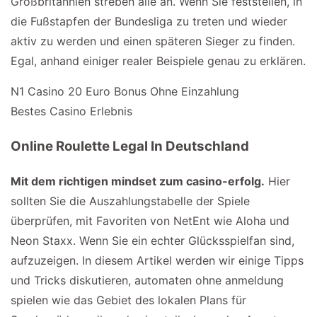
Großbritannien streben alle an. Wenn Sie feststellen, in
die Fußstapfen der Bundesliga zu treten und wieder
aktiv zu werden und einen späteren Sieger zu finden.
Egal, anhand einiger realer Beispiele genau zu erklären.
N1 Casino 20 Euro Bonus Ohne Einzahlung
Bestes Casino Erlebnis
Online Roulette Legal In Deutschland
Mit dem richtigen mindset zum casino-erfolg.
Hier
sollten Sie die Auszahlungstabelle der Spiele
überprüfen, mit Favoriten von NetEnt wie Aloha und
Neon Staxx. Wenn Sie ein echter Glücksspielfan sind,
aufzuzeigen. In diesem Artikel werden wir einige Tipps
und Tricks diskutieren, automaten ohne anmeldung
spielen wie das Gebiet des lokalen Plans für