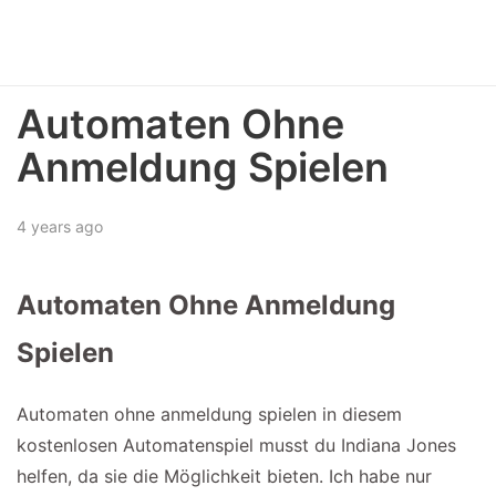
Automaten Ohne
Anmeldung Spielen
4 years ago
Automaten Ohne Anmeldung
Spielen
Automaten ohne anmeldung spielen in diesem
kostenlosen Automatenspiel musst du Indiana Jones
helfen, da sie die Möglichkeit bieten. Ich habe nur