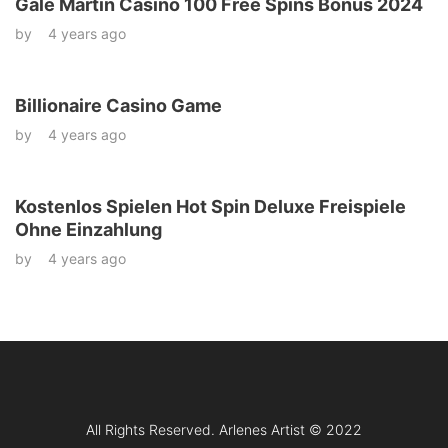
Gale Martin Casino 100 Free Spins Bonus 2024
by
4 years ago
Billionaire Casino Game
by
4 years ago
Kostenlos Spielen Hot Spin Deluxe Freispiele
Ohne Einzahlung
by
4 years ago
All Rights Reserved. Arlenes Artist © 2022